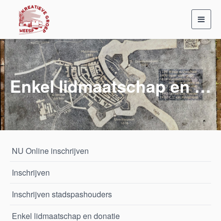
Toggl
navig
Enkel lidmaatschap en donatie
NU Online inschrijven
Inschrijven
Inschrijven stadspashouders
Enkel lidmaatschap en donatie