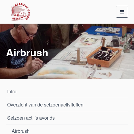
Toggl
navig
Airbrush
Intro
Overzicht van de seizoenactiviteiten
Seizoen act. 's avonds
Airbrush